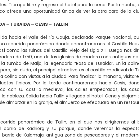
es. Tiempo libre y regreso al hotel para la cena. Por la noche, 
ico ofrece una oportunidad única de ver la otra cara de la ci
DA – TURAIDA – CESIS – TALLIN
ida hacia el valle del río Gauja, declarado Parque Nacional, cu
un recorrido panorámico donde encontraremos el Castillo Nuev
 así como las ruinas del Castillo Viejo del siglo XIII. Luego no
adera de 1750, una de las iglesias de madera más antiguas de
la tumba de Maija, la legendaria “Rosa de Turaida”. En la coli
, pero, sin duda, el principal atractivo es el castillo medieval de 
a colina con vistas a la ciudad. Para finalizar la mañana, visi
uctos típicos. Por la tarde continuaremos hacia Cesis, do
co con su castillo medieval, las calles empedradas, las cas
a nobleza. Salida hacia Tallin y llegada al hotel. Cena y alojami
ble almorzar en la granja, el almuerzo se efectuará en un restaur
corrido panorámico de Tallin, en el que nos dirigiremos al b
el barrio de Kadriorg y su parque, donde veremos la espectac
l barrio de Kalamaja, antigua zona de pescadores y el moderno d