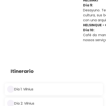
HELSINKI
Día 9:
Desayuno. Ten
cultura, sus 
con una arqui
HELSINQUE -
Día 10:
Café da manh
nossos serviç
Itinerario
Día 1: Vilnius
Día 2: Vilnius