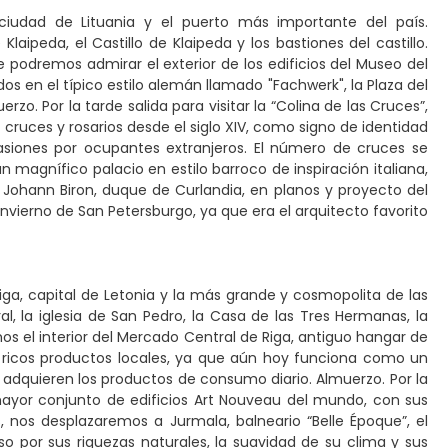
ciudad de Lituania y el puerto más importante del país.
laipeda, el Castillo de Klaipeda y los bastiones del castillo.
de podremos admirar el exterior de los edificios del Museo del
os en el típico estilo alemán llamado "Fachwerk", la Plaza del
uerzo. Por la tarde salida para visitar la “Colina de las Cruces”,
 cruces y rosarios desde el siglo XIV, como signo de identidad
casiones por ocupantes extranjeros. El número de cruces se
 magnífico palacio en estilo barroco de inspiración italiana,
 Johann Biron, duque de Curlandia, en planos y proyecto del
 Invierno de San Petersburgo, ya que era el arquitecto favorito
iga, capital de Letonia y la más grande y cosmopolita de las
ral, la iglesia de San Pedro, la Casa de las Tres Hermanas, la
os el interior del Mercado Central de Riga, antiguo hangar de
os ricos productos locales, ya que aún hoy funciona como un
 adquieren los productos de consumo diario. Almuerzo. Por la
 mayor conjunto de edificios Art Nouveau del mundo, con sus
 nos desplazaremos a Jurmala, balneario “Belle Époque”, el
o por sus riquezas naturales, la suavidad de su clima y sus