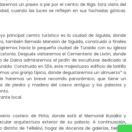
daremos un paseo a pie por el centro de Riga. Esta visita del
udad, cuando las luces se reflejan en sus fachadas góticas.
yo principal centro turístico es la ciudad de Sigulda, donde
o, también llamado Mansión de Sigulda, construido a finales
s dirigiremos hacia la pequeña ciudad de Turaida con su iglesia
 Letonia. Después visitaremos el Cementerio de Livón, donde
na de Daina admiraremos el jardín de esculturas dedicado al
Turaida. Construido en 1214, este majestuoso edificio de ladrillo
taremos una granja típica, donde degustaremos un almuerzo* a
nde haremos un breve recorrido panorámico, que tiene un
as de piedra y madera del casco antiguo y los palacios y
ento.
ante local.
arrio costero de Pirita, donde está el Memorial Rusalka y
ular arquitectura exterior de su palacio. A continuación,
istrito de Telliskivi, hogar de docenas de galerías, tiendas