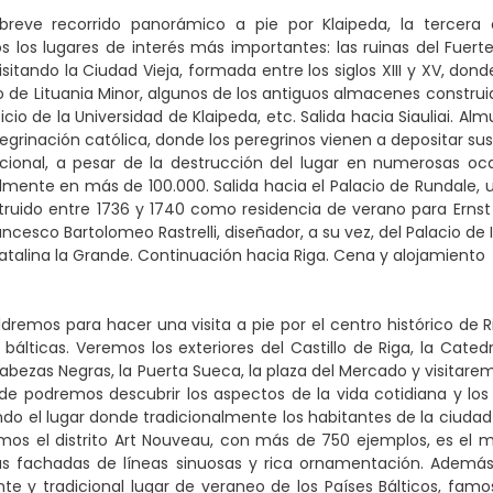
reve recorrido panorámico a pie por Klaipeda, la tercera 
 los lugares de interés más importantes: las ruinas del Fuerte K
sitando la Ciudad Vieja, formada entre los siglos XIII y XV, don
eo de Lituania Minor, algunos de los antiguos almacenes construid
ficio de la Universidad de Klaipeda, etc. Salida hacia Siauliai. Alm
egrinación católica, donde los peregrinos vienen a depositar sus
nacional, a pesar de la destrucción del lugar en numerosas o
mente en más de 100.000. Salida hacia el Palacio de Rundale, un
ruido entre 1736 y 1740 como residencia de verano para Ernst
ncesco Bartolomeo Rastrelli, diseñador, a su vez, del Palacio de
Catalina la Grande. Continuación hacia Riga. Cena y alojamiento
dremos para hacer una visita a pie por el centro histórico de R
s bálticas. Veremos los exteriores del Castillo de Riga, la Cated
abezas Negras, la Puerta Sueca, la plaza del Mercado y visitarem
onde podremos descubrir los aspectos de la vida cotidiana y l
do el lugar donde tradicionalmente los habitantes de la ciudad
emos el distrito Art Nouveau, con más de 750 ejemplos, es el
as fachadas de líneas sinuosas y rica ornamentación. Además,
e y tradicional lugar de veraneo de los Países Bálticos, famos