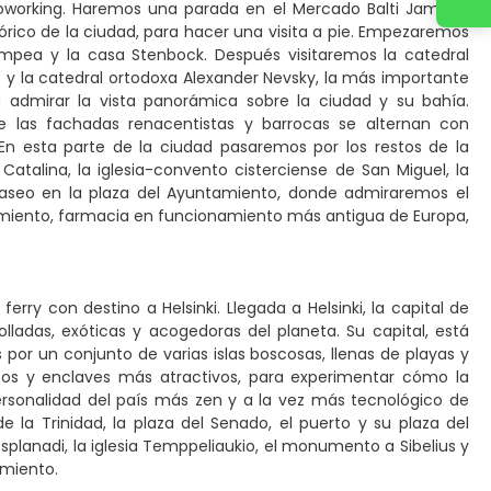
 coworking. Haremos una parada en el Mercado Balti Jamma,
tórico de la ciudad, para hacer una visita a pie. Empezaremos
mpea y la casa Stenbock. Después visitaremos la catedral
n) y la catedral ortodoxa Alexander Nevsky, la más importante
a admirar la vista panorámica sobre la ciudad y su bahía.
de las fachadas renacentistas y barrocas se alternan con
. En esta parte de la ciudad pasaremos por los restos de la
atalina, la iglesia-convento cisterciense de San Miguel, la
aseo en la plaza del Ayuntamiento, donde admiraremos el
tamiento, farmacia en funcionamiento más antigua de Europa,
rry con destino a Helsinki. Llegada a Helsinki, la capital de
lladas, exóticas y acogedoras del planeta. Su capital, está
or un conjunto de varias islas boscosas, llenas de playas y
os y enclaves más atractivos, para experimentar cómo la
ersonalidad del país más zen y a la vez más tecnológico de
 la Trinidad, la plaza del Senado, el puerto y su plaza del
Esplanadi, la iglesia Temppeliaukio, el monumento a Sibelius y
amiento.