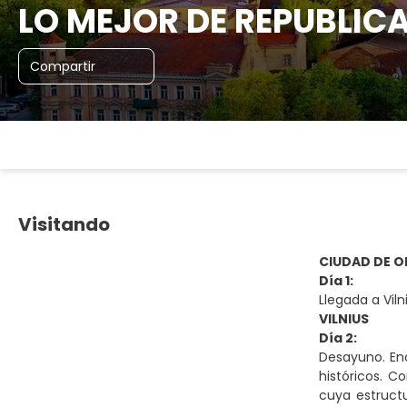
LO MEJOR DE REPUBLICA
Compartir
Visitando
CIUDAD DE OR
Día 1:
Llegada a Viln
VILNIUS
Día 2:
Desayuno. Enc
históricos. C
cuya estruct