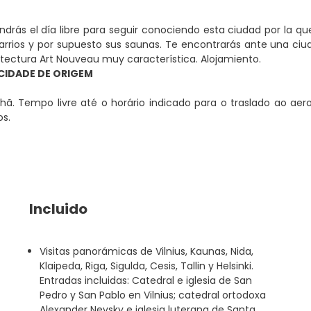
drás el día libre para seguir conociendo esta ciudad por la qu
barrios y por supuesto sus saunas. Te encontrarás ante una ci
tectura Art Nouveau muy característica. Alojamiento.
 CIDADE DE ORIGEM
ã. Tempo livre até o horário indicado para o traslado ao aer
os.
Incluido
Visitas panorámicas de Vilnius, Kaunas, Nida,
Klaipeda, Riga, Sigulda, Cesis, Tallin y Helsinki.
Entradas incluidas: Catedral e iglesia de San
Pedro y San Pablo en Vilnius; catedral ortodoxa
Alexander Nevsky e iglesia luterana de Santa