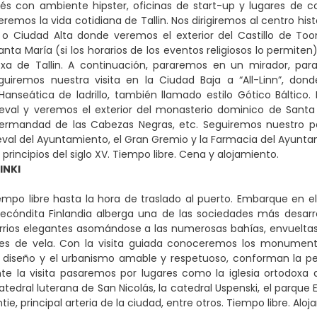
fés con ambiente hipster, oficinas de start-up y lugares de
emos la vida cotidiana de Tallin. Nos dirigiremos al centro his
 Ciudad Alta donde veremos el exterior del Castillo de Too
anta María (si los horarios de los eventos religiosos lo permite
doxa de Tallin. A continuación, pararemos en un mirador, par
guiremos nuestra visita en la Ciudad Baja a “All-Linn”, don
Hanseática de ladrillo, también llamado estilo Gótico Báltico
val y veremos el exterior del monasterio dominico de Santa C
ermandad de las Cabezas Negras, etc. Seguiremos nuestro p
eval del Ayuntamiento, el Gran Gremio y la Farmacia del Ayun
principios del siglo XV. Tiempo libre. Cena y alojamiento.
INKI
mpo libre hasta la hora de traslado al puerto. Embarque en el fe
 recóndita Finlandia alberga una de las sociedades más desarro
rrios elegantes asomándose a las numerosas bahías, envueltas p
s de vela. Con la visita guiada conoceremos los monument
el diseño y el urbanismo amable y respetuoso, conforman la p
te la visita pasaremos por lugares como la iglesia ortodoxa de
atedral luterana de San Nicolás, la catedral Uspenski, el parque 
e, principal arteria de la ciudad, entre otros. Tiempo libre. Aloj