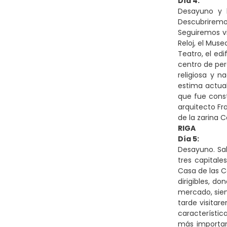
Día 4:
Desayuno y b
Descubriremos
Seguiremos vi
Reloj, el Mus
Teatro, el edi
centro de per
religiosa y 
estima actual
que fue const
arquitecto Fra
de la zarina 
RIGA
Día 5:
Desayuno. Sal
tres capitale
Casa de las C
dirigibles, d
mercado, sien
tarde visitar
característic
más important