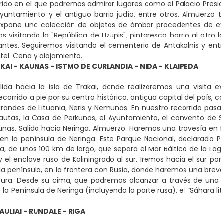
rido en el que podremos admirar lugares como el Palacio Presiden
Ayuntamiento y el antiguo barrio judío, entre otros. Almuerzo t
xpone una colección de objetos de ámbar procedentes de exc
 visitando la "República de Uzupis", pintoresco barrio al otro l
antes. Seguiremos visitando el cementerio de Antakalnis y entr
otel. Cena y alojamiento.
AKAI - KAUNAS - ISTMO DE CURLANDIA - NIDA - KLAIPEDA
lida hacia la isla de Trakai, donde realizaremos una visita 
orrido a pie por su centro histórico, antigua capital del país, 
grandes de Lituania, Neris y Nemunas. En nuestro recorrido pasar
tautas, la Casa de Perkunas, el Ayuntamiento, el convento de Sa
aunas. Salida hacia Neringa. Almuerzo. Haremos una travesía en 
 en la península de Neringa. Este Parque Nacional, declarado
rra, de unos 100 km de largo, que separa el Mar Báltico de la L
y el enclave ruso de Kaliningrado al sur. Iremos hacia el sur po
la península, en la frontera con Rusia, donde haremos una breve
tura. Desde su cima, que podremos alcanzar a través de una 
, la Península de Neringa (incluyendo la parte rusa), el “Sáhara l
IAULIAI - RUNDALE - RIGA