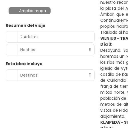
nuestro recor
la plaza del 
Ampliar mapa
Ámbar, que e
Continuaremos
Resumen del viaje
propios habit
Traslado al h
2 Adultos
VILNIUS - TR
Día 3:
Noches
9
Desayuno. Sa
haremos un rec
los ríos más 
Esta idea incluye
iglesia de Vy
castillo de K
Destinos
11
de Curlandia
franja de tie
mitad norte, 
población de 
metros de al
vistas de Nida
alojamiento.
KLAIPEDA - S