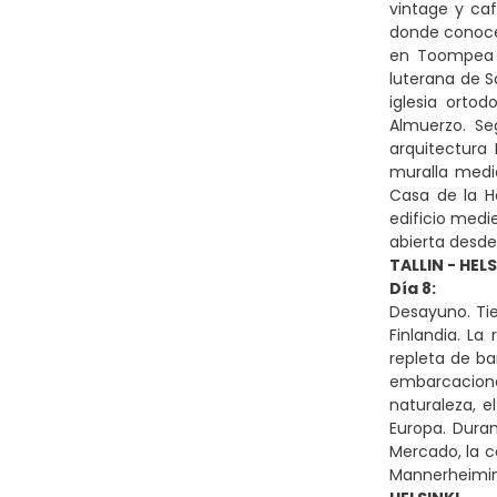
vintage y ca
donde conocer
en Toompea o
luterana de S
iglesia orto
Almuerzo. Se
arquitectura 
muralla medie
Casa de la H
edificio medi
abierta desde 
TALLIN - HELS
Día 8:
Desayuno. Tie
Finlandia. La
repleta de ba
embarcacione
naturaleza, 
Europa. Duran
Mercado, la c
Mannerheiminti