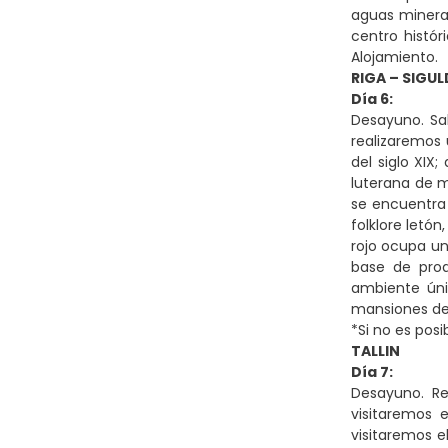
aguas mineral
centro histór
Alojamiento.
RIGA – SIGUL
Día 6:
Desayuno. Sal
realizaremos 
del siglo XIX;
luterana de m
se encuentra 
folklore letón
rojo ocupa un
base de prod
ambiente úni
mansiones de l
*Si no es posi
TALLIN
Día 7:
Desayuno. Re
visitaremos 
visitaremos e