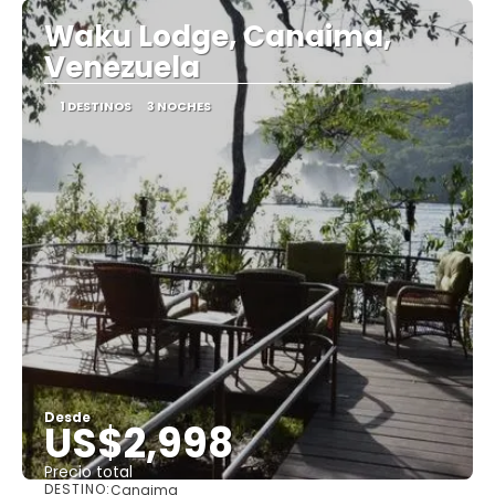
Waku Lodge, Canaima,
Venezuela
1 DESTINOS
3 NOCHES
Desde
US$2,998
Precio total
DESTINO:
Canaima