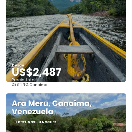
Desde
US$2,487
Precio total
DESTINO:
Canaima
Ver
Ara Meru, Canaima,
Venezuela
1 DESTINOS
3 NOCHES