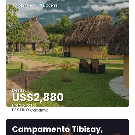
1 DESTINOS
3 NOCHES
Desde
US$2,880
Precio total
DESTINO:
Canaima
Ver
Campamento Tibisay,