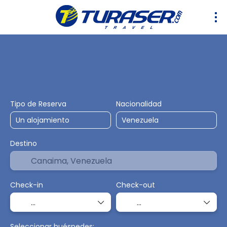
Hoteles
Transporte
Alquiler de Carro
Transport
Tipo de Reserva
Nacionalidad
Destino
Check-in
Check-out
Seleccionar huéspedes: