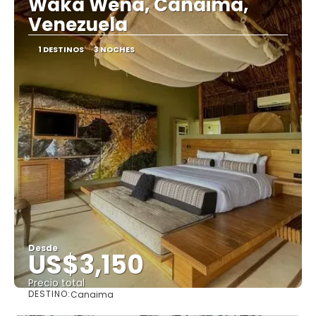
Waka Wena, Canaima,
Venezuela
1 DESTINOS
3 NOCHES
Desde
US$3,150
Precio total
DESTINO:
Canaima
Ver