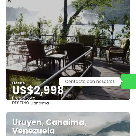
Contacta con nosotros
Desde
US$2,998
Precio total
DESTINO:
Canaima
Ver
Uruyen, Canaima,
Venezuela