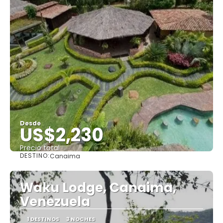
Desde
US$2,230
Precio total
DESTINO:
Canaima
Ver
Waku Lodge, Canaima,
Venezuela
1 DESTINOS
3 NOCHES