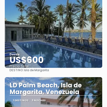
Desde
US$600
Precio total
DESTINO:
Isla de Margarita
Ver
LD Palm Beach, Isla de
Margarita, Venezuela
1 DESTINOS
3 NOCHES