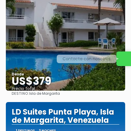
Contacta con nosotros
Desde
US$379
Precio total
DESTINO:
Isla de Margarita
Ver
LD Suites Punta Playa, Isla
de Margarita, Venezuela
1 DESTINOS
3 NOCHES