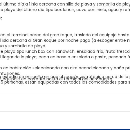
l último día a 1 isla cercana con silla de playa y sombrilla de pla
 playa del último día tipo box lunch, cava con hielo, agua y ref
:
n el terminal aereo del gran roque, traslado del equipaje hasta 
 1 isla cercana al Gran Roque por noche paga (a escoger entre m
aya y sombrilla de playa.
e playa tipo lunch box con sandwich, ensalada fría, fruta fresca
 llegar de la playa; cena en base a ensalada o pasta, pescado fre
o en habitación seleccionada con aire acondicionado y baño pri
infusiones.
 estadía de ensueño en una ubicación estratégica cerca de la 
 equipaje en carretilla hasta el terminal del aeropuerto.
 5 personas, están equipadas con todas las comodidades para s