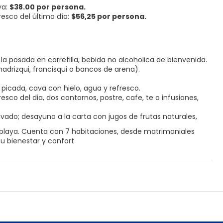
ya:
$38.00 por persona.
resco del último día:
$56,25 por persona.
la posada en carretilla, bebida no alcoholica de bienvenida.
adrizqui, francisqui o bancos de arena).
 picada, cava con hielo, agua y refresco.
sco del dia, dos contornos, postre, cafe, te o infusiones,
vado; desayuno a la carta con jugos de frutas naturales,
playa. Cuenta con 7 habitaciones, desde matrimoniales
u bienestar y confort