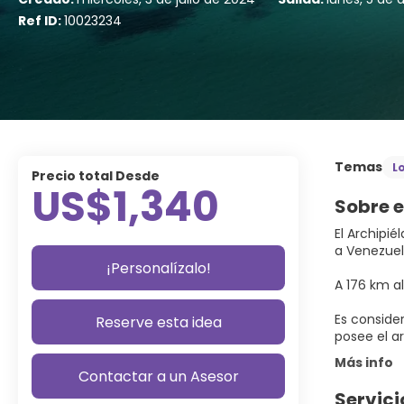
Ref ID:
10023234
Temas
L
Precio total Desde
US$1,340
Sobre e
El Archipi
a Venezuela
¡Personalízalo!
A 176 km al
Es conside
Reserve esta idea
posee el a
Más info
Contactar a un Asesor
Servici