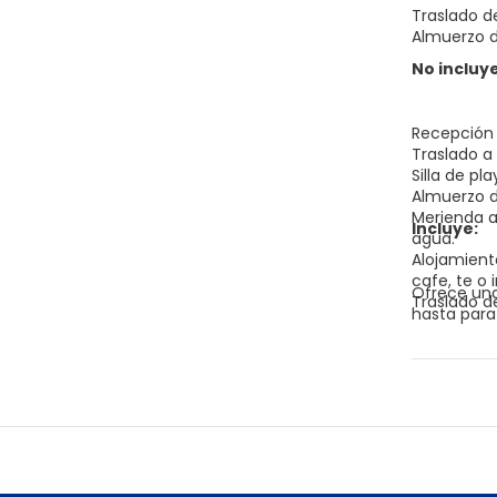
Traslado de
Almuerzo de
No incluye
Recepción e
Traslado a
Silla de pl
Almuerzo d
Merienda al
Incluye:
agua.
Alojamient
cafe, te o 
Ofrece una
Traslado de
hasta para